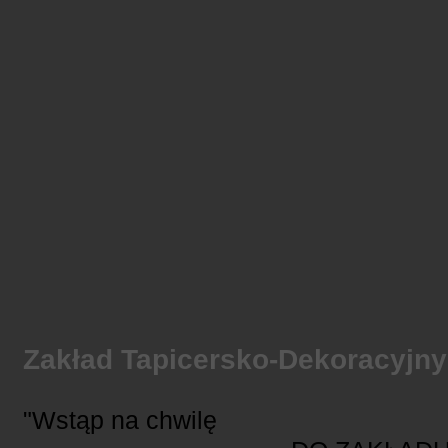
Zakład Tapicersko-Dekoracyjny
"Wstąp na chwilę