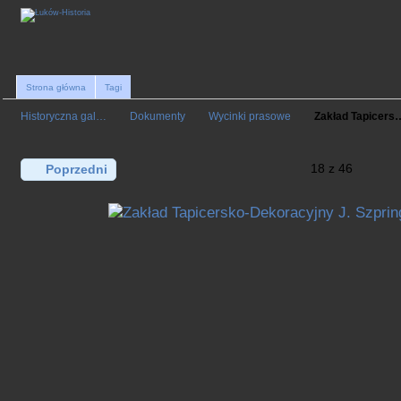
Strona główna
Tagi
Historyczna gal…
Dokumenty
Wycinki prasowe
Zakład Tapicers
18 z 46
Poprzedni