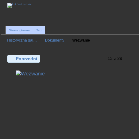
Strona główna
Tagi
Historyczna gal…
Dokumenty
Wezwanie
13 z 29
Poprzedni