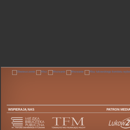
WSPIERAJĄ NAS
PATRON MEDI