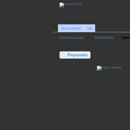
Strona główna
Tagi
Historyczna gal…
Filatelistyka
Opłat
Poprzedni