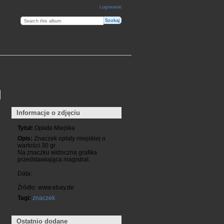
Logowanie
Informacje o zdjęciu
Tytuł:
Opłata Miejska
Opis:
Znaczek opłaty miejskiej o
wartości 30 gr.
Na znaczku widoczna grafika
przedstawiająca magistrat.
Data:
Źródło: www.ebay.de
Tagi:
znaczek
Ostatnio dodane