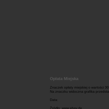
Opłata Miejska
Znaczek opłaty miejskiej o wartości 30
Na znaczku widoczna grafika przedsta
Data:
Źródło: www.ebay.de