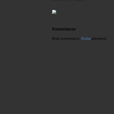
Komentarze
Brak komentarzy.
Dodaj
pierwszy!