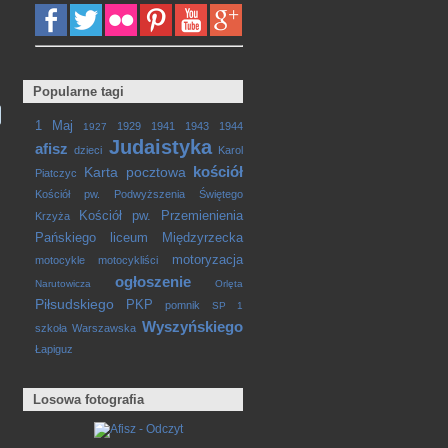
Popularne tagi
1 Maj
1929
1941
1943
1944
1927
Judaistyka
afisz
dzieci
Karol
kościół
Karta pocztowa
Piatczyc
Kościół pw. Podwyższenia Świętego
Kościół pw. Przemienienia
Krzyża
Pańskiego
liceum
Międzyrzecka
motoryzacja
motocykle
motocykliści
ogłoszenie
Narutowicza
Orlęta
Piłsudskiego
PKP
pomnik
SP 1
Wyszyńskiego
szkoła
Warszawska
Łapiguz
Losowa fotografia