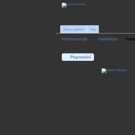
Strona główna
Tagi
Historyczna gal…
Filatelistyka
Opłat
Poprzedni