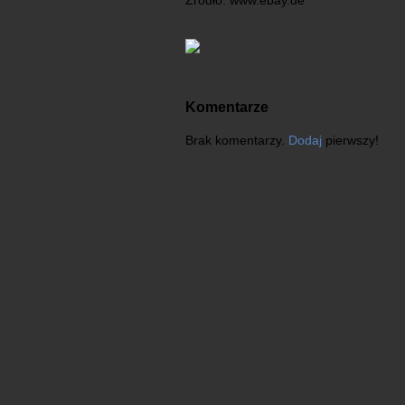
Źródło: www.ebay.de
Komentarze
Brak komentarzy.
Dodaj
pierwszy!