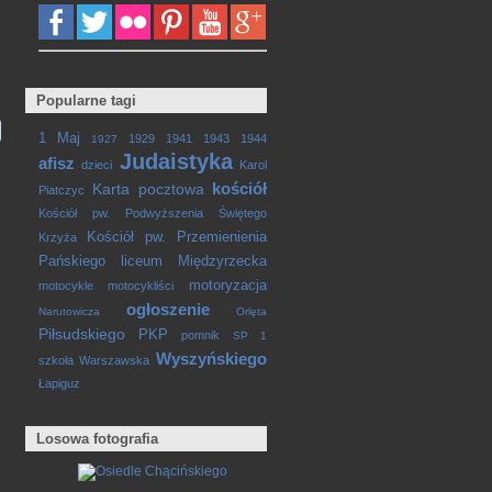
Popularne tagi
1 Maj
1929
1941
1943
1944
1927
Judaistyka
afisz
dzieci
Karol
kościół
Karta pocztowa
Piatczyc
Kościół pw. Podwyższenia Świętego
Kościół pw. Przemienienia
Krzyża
Pańskiego
liceum
Międzyrzecka
motoryzacja
motocykle
motocykliści
ogłoszenie
Narutowicza
Orlęta
Piłsudskiego
PKP
pomnik
SP 1
Wyszyńskiego
szkoła
Warszawska
Łapiguz
Losowa fotografia