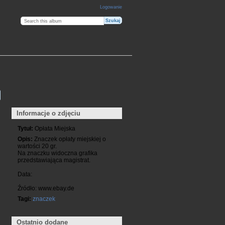
Logowanie
Informacje o zdjęciu
Tytuł:
Opłata Miejska
Opis:
Znaczek opłaty miejskiej o
wartości 20 gr.
Na znaczku widoczna grafika
przedstawiająca magistrat.
Data:
Źródło: www.ebay.de
Tagi:
znaczek
Ostatnio dodane