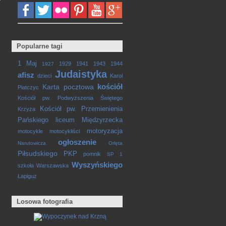
Popularne tagi
1 Maj
1929
1941
1943
1944
1927
Judaistyka
afisz
dzieci
Karol
kościół
Karta pocztowa
Piatczyc
Kościół pw. Podwyższenia Świętego
Kościół pw. Przemienienia
Krzyża
Pańskiego
liceum
Międzyrzecka
motoryzacja
motocykle
motocykliści
ogłoszenie
Narutowicza
Orlęta
Piłsudskiego
PKP
pomnik
SP 1
Wyszyńskiego
szkoła
Warszawska
Łapiguz
Losowa fotografia