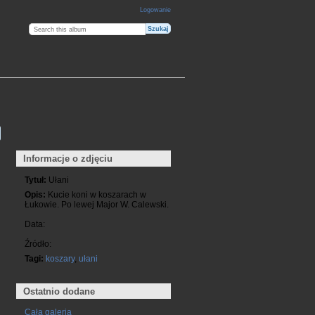
Logowanie
Informacje o zdjęciu
Tytuł:
Ułani
Opis:
Kucie koni w koszarach w
Łukowie. Po lewej Major W. Calewski.
Data:
Źródło:
Tagi:
koszary
,
ułani
Ostatnio dodane
Cała galeria