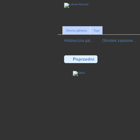
Strona główna
Tagi
Historyczna gal…
Ośrodek zapasow…
Poprzedni