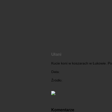
Ułani
Kucie koni w koszarach w Łukowie. Po
Data:
Źródło:
Komentarze