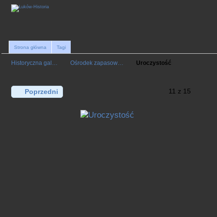
Strona główna
Tagi
Historyczna gal…
Ośrodek zapasow…
Uroczystość
11 z 15
Poprzedni