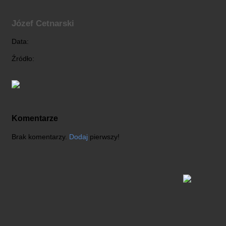
Józef Cetnarski
Data:
Źródło:
Komentarze
Brak komentarzy.
Dodaj
pierwszy!