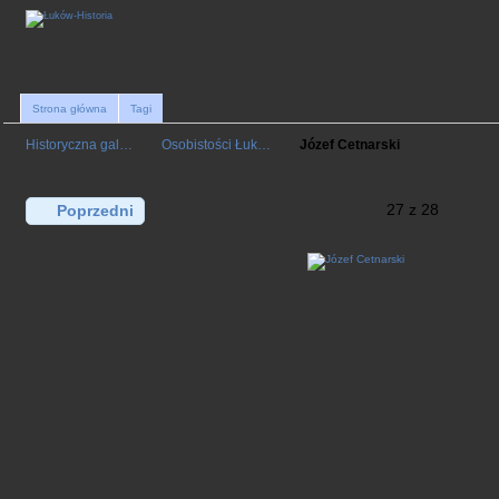
Strona główna
Tagi
Historyczna gal…
Osobistości Łuk…
Józef Cetnarski
27 z 28
Poprzedni