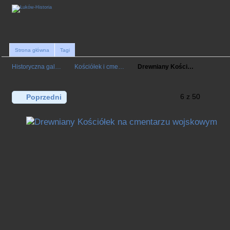
Strona główna
Tagi
Historyczna gal…
Kościółek i cme…
Drewniany Kości…
6 z 50
Poprzedni