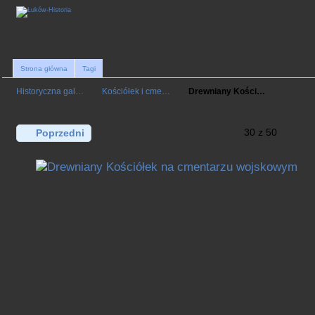
Strona główna
Tagi
Historyczna gal…
Kościółek i cme…
Drewniany Kości…
30 z 50
Poprzedni