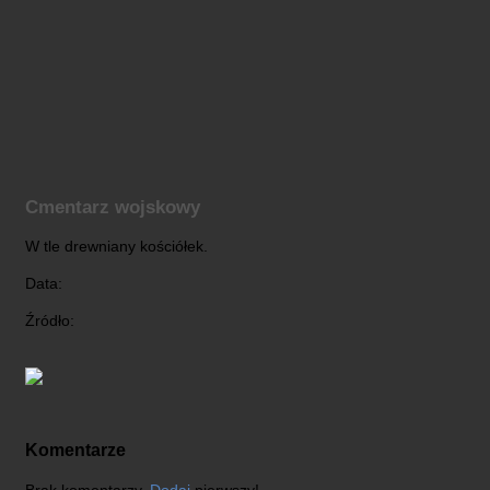
Cmentarz wojskowy
W tle drewniany kościółek.
Data:
Źródło:
Komentarze