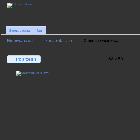
Strona główna
Tagi
Historyczna gal…
Kościółek i cme…
Cmentarz wojsko…
38 z 50
Poprzedni