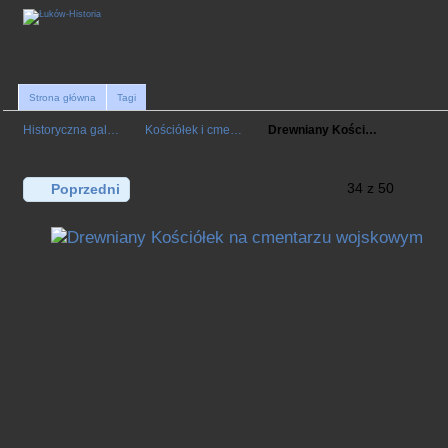
Strona główna
Tagi
Historyczna gal…
Kościółek i cme…
Drewniany Kości…
34 z 50
Poprzedni