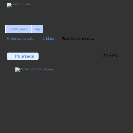
Strona główna
Tagi
Historyczna gal…
1 Maja
Pochód pierwszo…
39 z 63
Poprzedni