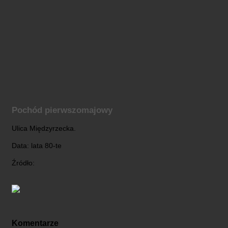
Pochód pierwszomajowy
Ulica Międzyrzecka.
Data: lata 80-te
Źródło:
Komentarze