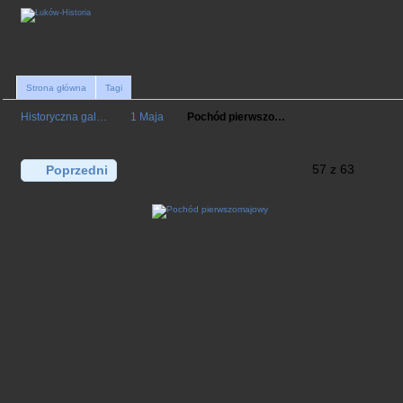
Strona główna
Tagi
Historyczna gal…
1 Maja
Pochód pierwszo…
57 z 63
Poprzedni