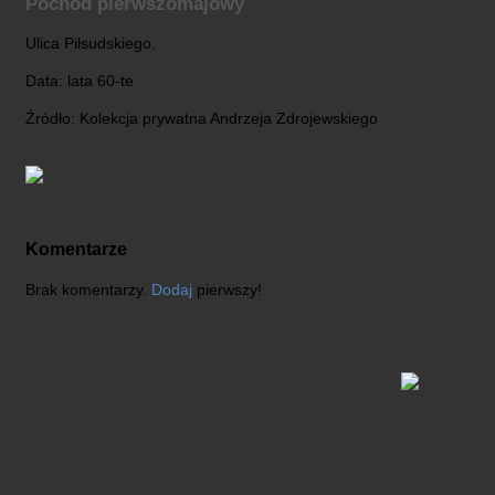
Pochód pierwszomajowy
Ulica Piłsudskiego.
Data: lata 60-te
Źródło: Kolekcja prywatna Andrzeja Zdrojewskiego
Komentarze
Brak komentarzy.
Dodaj
pierwszy!