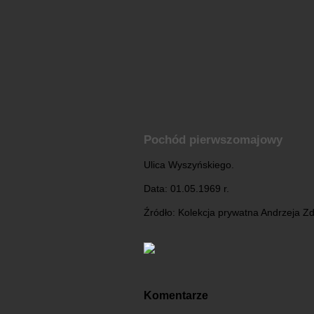
Pochód pierwszomajowy
Ulica Wyszyńskiego.
Data: 01.05.1969 r.
Źródło: Kolekcja prywatna Andrzeja Z
Komentarze