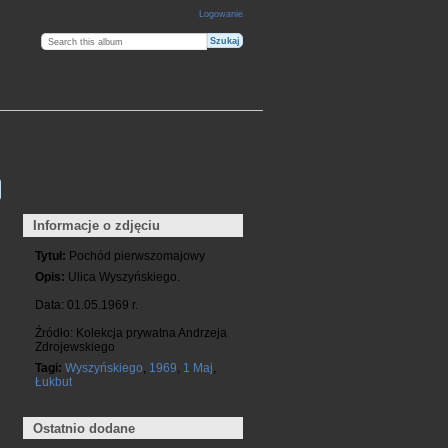
Logowanie
Informacje o zdjęciu
Tytuł:
Pochód pierwszomajowy
Opis:
Ulica Wyszyńskiego.
Data: 01.05.1969 r.
Źródło: Kolekcja prywatna Andrzeja
Zdrojewskiego
Tagi:
Wyszyńskiego
,
1969
,
1 Maj
,
Łukbut
Ostatnio dodane