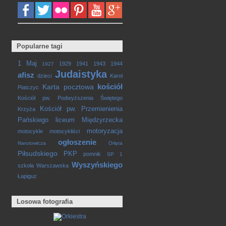
Popularne tagi
1 Maj
1929
1941
1943
1944
1927
Judaistyka
afisz
dzieci
Karol
kościół
Karta pocztowa
Piatczyc
Kościół pw. Podwyższenia Świętego
Kościół pw. Przemienienia
Krzyża
Pańskiego
liceum
Międzyrzecka
motoryzacja
motocykle
motocykliści
ogłoszenie
Narutowicza
Orlęta
Piłsudskiego
PKP
pomnik
SP 1
Wyszyńskiego
szkoła
Warszawska
Łapiguz
Losowa fotografia