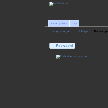
Strona główna
Tagi
Historyczna gal…
1 Maja
Pochód p
Poprzedni