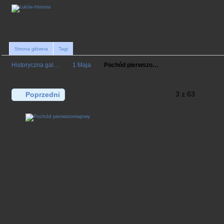
Strona główna
Tagi
Historyczna gal…
1 Maja
Pochód pierwszo…
3 z 63
Poprzedni