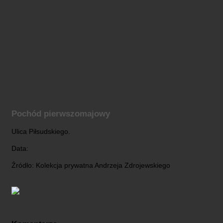
Pochód pierwszomajowy
Ulica Piłsudskiego.
Data:
Źródło: Kolekcja prywatna Andrzeja Zdrojewskiego