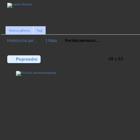
Strona główna
Tagi
Historyczna gal…
1 Maja
Pochód pierwszo…
48 z 63
Poprzedni