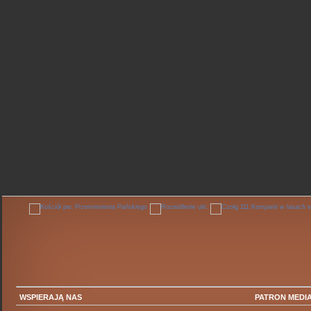
WSPIERAJĄ NAS
PATRON MEDI