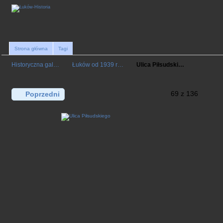
Strona główna
Tagi
Historyczna gal…
Łuków od 1939 r…
Ulica Piłsudski…
69 z 136
Poprzedni