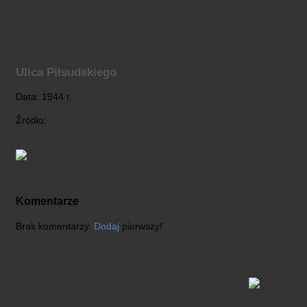
Ulica Piłsudskiego
Data: 1944 r.
Źródło:
Komentarze
Brak komentarzy.
Dodaj
pierwszy!