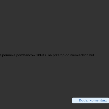
z pomnika powstańców 1863 r. na przetop do niemieckich hut.
Dodaj komentarz