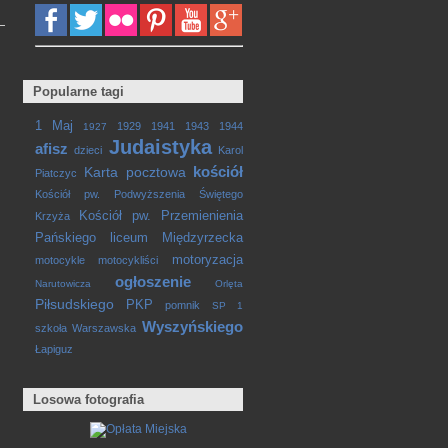
Popularne tagi
1 Maj
1929
1941
1943
1944
1927
Judaistyka
afisz
dzieci
Karol
kościół
Karta pocztowa
Piatczyc
Kościół pw. Podwyższenia Świętego
Kościół pw. Przemienienia
Krzyża
Pańskiego
liceum
Międzyrzecka
motoryzacja
motocykle
motocykliści
ogłoszenie
Narutowicza
Orlęta
Piłsudskiego
PKP
pomnik
SP 1
Wyszyńskiego
szkoła
Warszawska
Łapiguz
Losowa fotografia