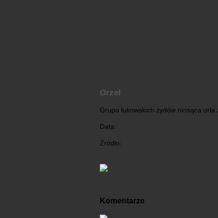
Orzeł
Grupa łukowskich żydów niosąca orła 
Data:
Źródło:
Komentarze