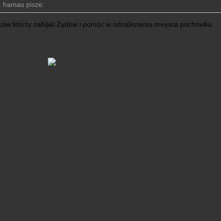
 hamas pisze:
ców którzy zabijali Żydów i pomóc w odnalezieniu miejsca pochówku