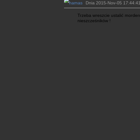
Dnia 2015-Nov-05 17:44:41
Trzeba wreszcie ustalić morder
nieszcześników !