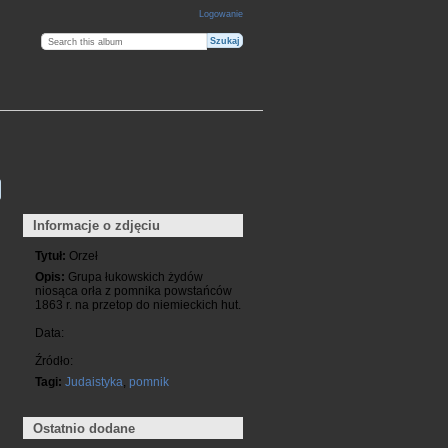
Logowanie
Informacje o zdjęciu
Tytuł:
Orzeł
Opis:
Grupa łukowskich żydów
niosąca orła z pomnika powstańców
1863 r. na przetop do niemieckich hut.
Data:
Źródło:
Tagi:
Judaistyka
,
pomnik
Ostatnio dodane