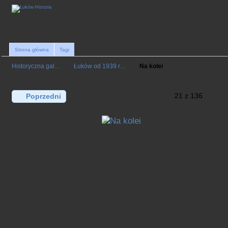
Strona główna
Tagi
Historyczna gal…
Łuków od 1939 r…
Na kolei
21 z 136
Poprzedni