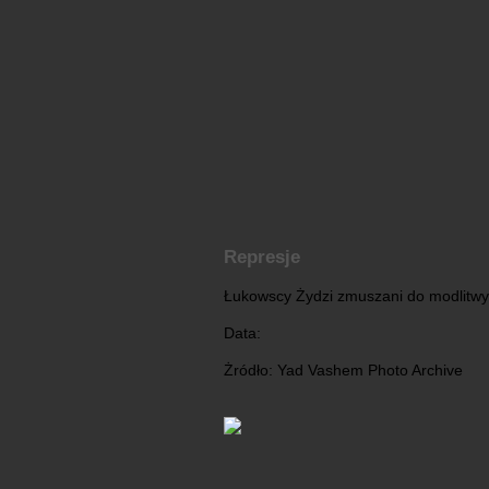
Represje
Łukowscy Żydzi zmuszani do modlitwy 
Data:
Żródło: Yad Vashem Photo Archive