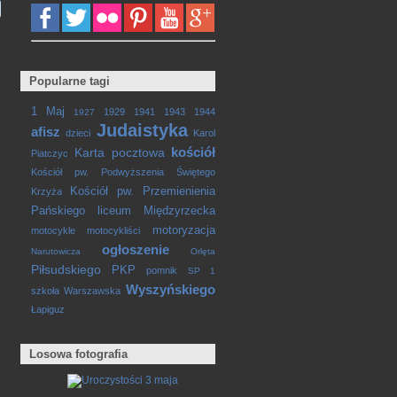
Popularne tagi
1 Maj
1929
1941
1943
1944
1927
Judaistyka
afisz
dzieci
Karol
kościół
Karta pocztowa
Piatczyc
Kościół pw. Podwyższenia Świętego
Kościół pw. Przemienienia
Krzyża
Pańskiego
liceum
Międzyrzecka
motoryzacja
motocykle
motocykliści
ogłoszenie
Narutowicza
Orlęta
Piłsudskiego
PKP
pomnik
SP 1
Wyszyńskiego
szkoła
Warszawska
Łapiguz
Losowa fotografia