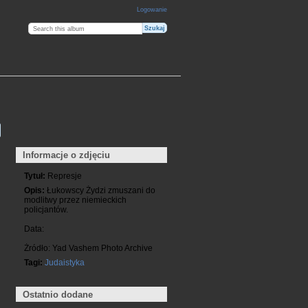
Logowanie
Informacje o zdjęciu
Tytuł:
Represje
Opis:
Łukowscy Żydzi zmuszani do
modlitwy przez niemieckich
policjantów.
Data:
Żródło: Yad Vashem Photo Archive
Tagi:
Judaistyka
Ostatnio dodane