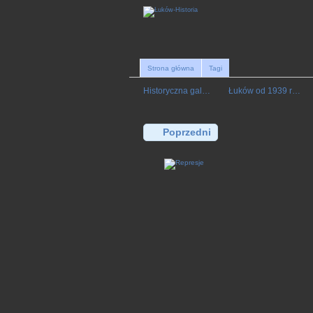
Strona główna
Tagi
Historyczna gal…
Łuków od 1939 r…
Poprzedni