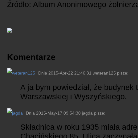
Źródło: Album Anonimowego żołnier
Komentarze
Dnia 2015-Apr-22 21:46:31 weteran125 pisze:
A ja bym powiedział, że budynek te
Warszawskiej i Wyszyńskiego.
Dnia 2015-May-17 09:54:30 jagda pisze:
Składnica w roku 1935 miała adres
Chącińskiego 85. Ulica zaczynała