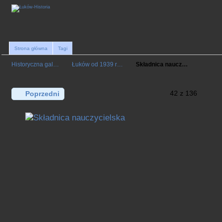
Strona główna
Tagi
Historyczna gal…
Łuków od 1939 r…
Składnica naucz…
42 z 136
Poprzedni