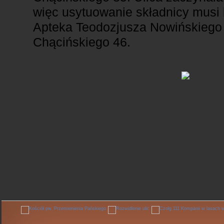
więc usytuowanie składnicy musi
Apteka Teodozjusza Nowińskiego 
Chącińskiego 46.