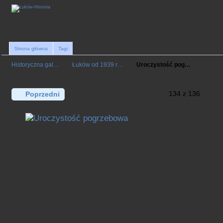
Strona główna
Tagi
Historyczna gal…
Łuków od 1939 r…
Uroczystość pog…
134 z 136
Poprzedni