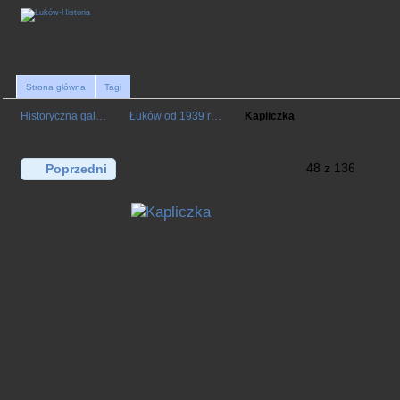
Strona główna
Tagi
Historyczna gal…
Łuków od 1939 r…
Kapliczka
48 z 136
Poprzedni