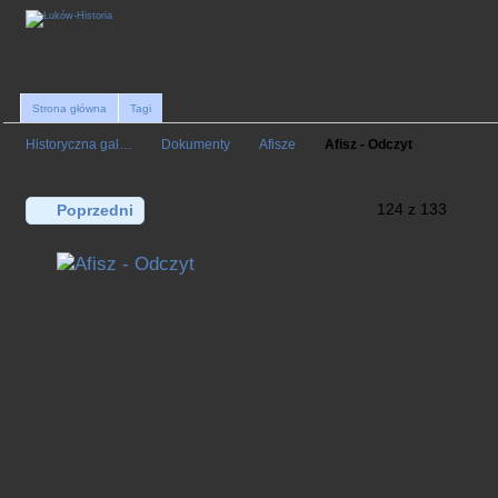
Strona główna
Tagi
Historyczna gal…
Dokumenty
Afisze
Afisz - Odczyt
124 z 133
Poprzedni