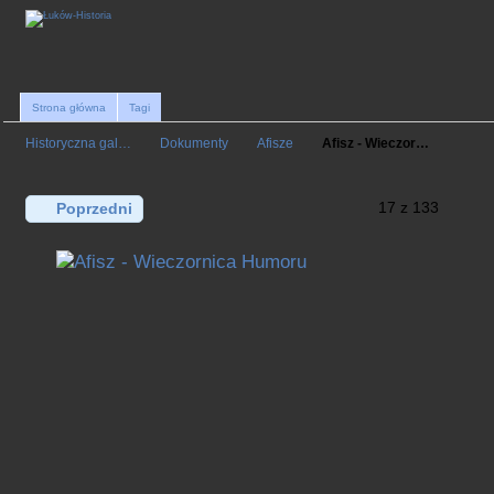
Strona główna
Tagi
Historyczna gal…
Dokumenty
Afisze
Afisz - Wieczor…
17 z 133
Poprzedni