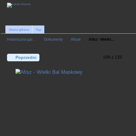
Strona główna
Tagi
Historyczna gal…
Dokumenty
Afisze
Afisz - Wielki…
109 z 133
Poprzedni