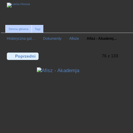
Strona główna
Tagi
Historyczna gal…
Dokumenty
Afisze
Afisz - Akademj…
76 z 133
Poprzedni