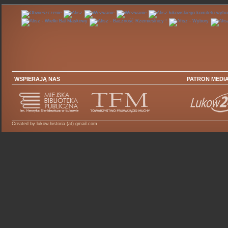
WSPIERAJĄ NAS
PATRON MEDI
Created by lukow.historia (at) gmail.com