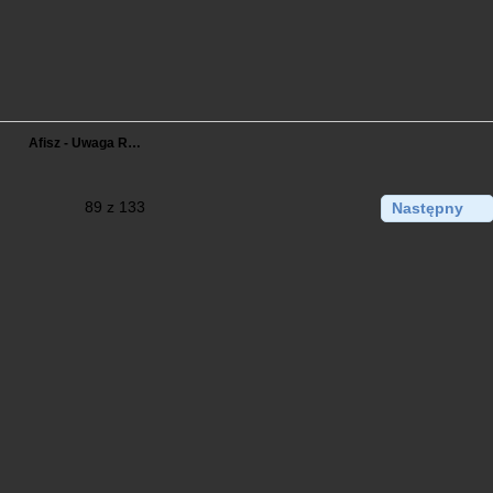
Afisz - Uwaga R…
89 z 133
Następny