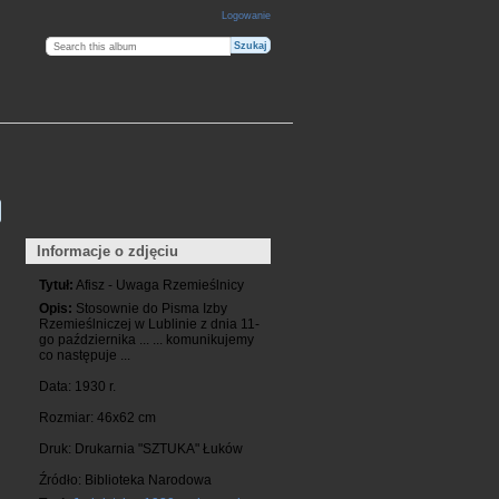
Logowanie
Informacje o zdjęciu
Tytuł:
Afisz - Uwaga Rzemieślnicy
Opis:
Stosownie do Pisma Izby
Rzemieślniczej w Lublinie z dnia 11-
go października ... ... komunikujemy
co następuje ...
Data: 1930 r.
Rozmiar: 46x62 cm
Druk: Drukarnia "SZTUKA" Łuków
Źródło: Biblioteka Narodowa