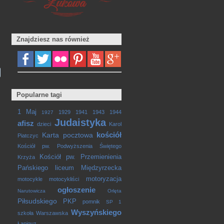
Znajdziesz nas również
Popularne tagi
1 Maj
1929
1941
1943
1944
1927
Judaistyka
afisz
dzieci
Karol
kościół
Karta pocztowa
Piatczyc
Kościół pw. Podwyższenia Świętego
Kościół pw. Przemienienia
Krzyża
Pańskiego
liceum
Międzyrzecka
motoryzacja
motocykle
motocykliści
ogłoszenie
Narutowicza
Orlęta
Piłsudskiego
PKP
pomnik
SP 1
Wyszyńskiego
szkoła
Warszawska
Łapiguz