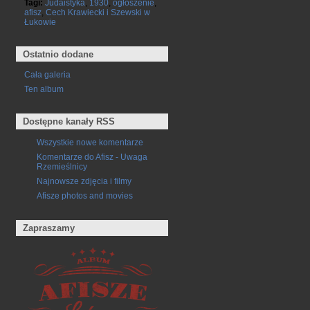
Tagi:
Judaistyka
,
1930
,
ogłoszenie
,
afisz
,
Cech Krawiecki i Szewski w
Łukowie
Ostatnio dodane
Cała galeria
Ten album
Dostępne kanały RSS
Wszystkie nowe komentarze
Komentarze do Afisz - Uwaga
Rzemieślnicy
Najnowsze zdjęcia i filmy
Afisze photos and movies
Zapraszamy