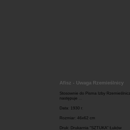
Afisz - Uwaga Rzemieślnicy
Stosownie do Pisma Izby Rzemieślnicze
następuje ...
Data: 1930 r.
Rozmiar: 46x62 cm
Druk: Drukarnia "SZTUKA" Łuków