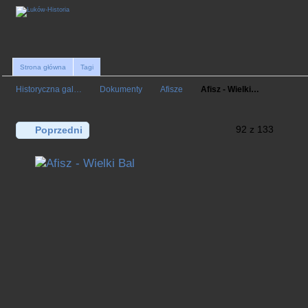
Strona główna
Tagi
Historyczna gal…
Dokumenty
Afisze
Afisz - Wielki…
92 z 133
Poprzedni