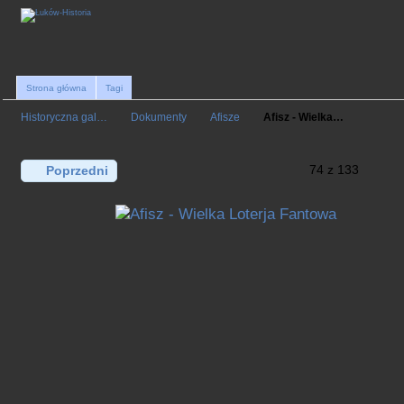
Strona główna
Tagi
Historyczna gal…
Dokumenty
Afisze
Afisz - Wielka…
74 z 133
Poprzedni