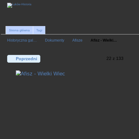
Strona główna
Tagi
Historyczna gal…
Dokumenty
Afisze
Afisz - Wielki…
22 z 133
Poprzedni