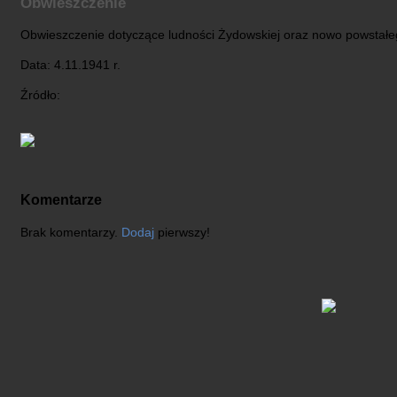
Obwieszczenie
Obwieszczenie dotyczące ludności Żydowskiej oraz nowo powstałe
Data: 4.11.1941 r.
Źródło:
Komentarze
Brak komentarzy.
Dodaj
pierwszy!