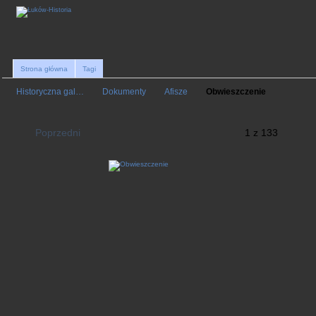
Strona główna
Tagi
Historyczna gal…
Dokumenty
Afisze
Obwieszczenie
Poprzedni
1 z 133