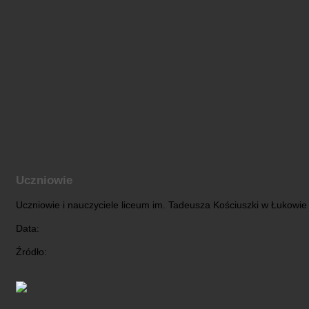
Uczniowie
Uczniowie i nauczyciele liceum im. Tadeusza Kościuszki w Łukowie
Data:
Źródło: