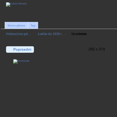
Strona główna
Tagi
Historyczna gal…
Łuków do 1939 r…
Uczniowie
292 z 374
Poprzedni