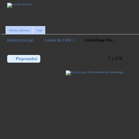
Strona główna
Tagi
Historyczna gal…
Łuków do 1939 r…
Kościół pw. Prz…
7 z 374
Poprzedni