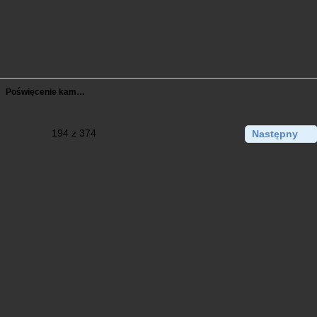
Poświęcenie kam…
194 z 374
Następny