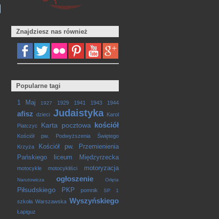
Znajdziesz nas również
Popularne tagi
1 Maj
1929
1941
1943
1944
1927
Judaistyka
afisz
dzieci
Karol
kościół
Karta pocztowa
Piatczyc
Kościół pw. Podwyższenia Świętego
Kościół pw. Przemienienia
Krzyża
Pańskiego
liceum
Międzyrzecka
motoryzacja
motocykle
motocykliści
ogłoszenie
Narutowicza
Orlęta
Piłsudskiego
PKP
pomnik
SP 1
Wyszyńskiego
szkoła
Warszawska
Łapiguz