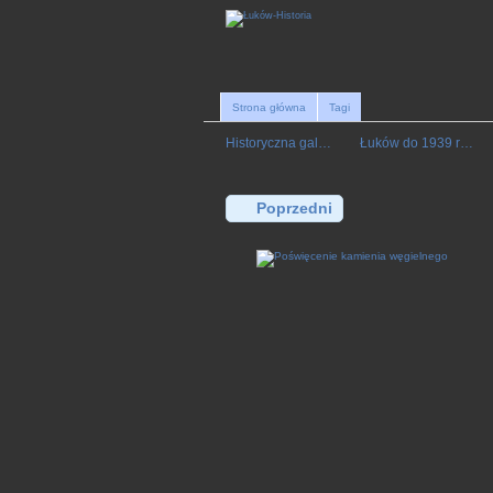
Strona główna
Tagi
Historyczna gal…
Łuków do 1939 r…
Poprzedni