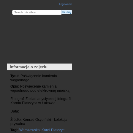
Logowanie
Informacje o zdjęciu
Tytuł:
Poświęcenie kamienia
węgielnego
Opis:
Poświęcenie kamienia
węgielnego pod elektrownię miejską.
Fotograf: Zakład artystycznej fotografii
Karola Piatczyca w Łukowie
Data:
Źródło: Konrad Osypiński - kolekcja
prywatna
Tagi:
Warszawska
,
Karol Piatczyc
,