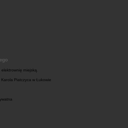
nego
elektrownię miejską.
ii Karola Piatczyca w Łukowie
rywatna