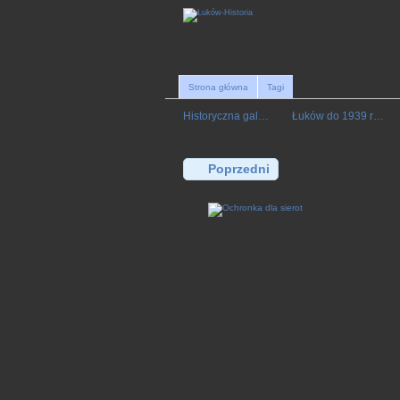
Strona główna
Tagi
Historyczna gal…
Łuków do 1939 r…
Poprzedni