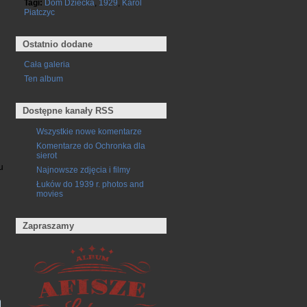
Tagi:
Dom Dziecka
,
1929
,
Karol
Piatczyc
Ostatnio dodane
Cała galeria
Ten album
Dostępne kanały RSS
Wszystkie nowe komentarze
Komentarze do Ochronka dla
sierot
u
Najnowsze zdjęcia i filmy
Łuków do 1939 r. photos and
movies
Zapraszamy