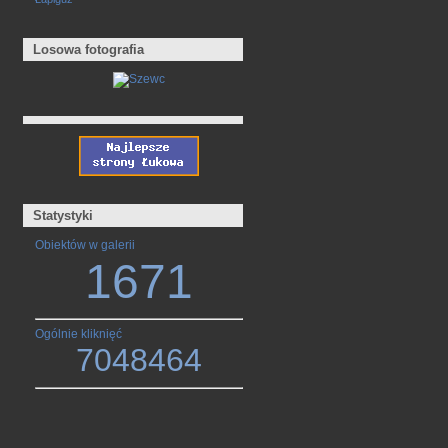
Losowa fotografia
Statystyki
Obiektów w galerii
1671
Ogólnie kliknięć
7048464