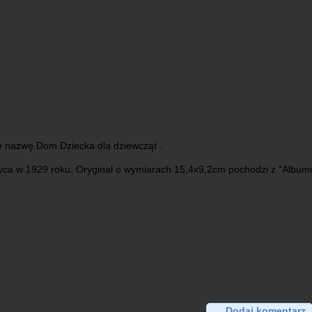
 nazwę Dom Dziecka dla dziewcząt .
zyca w 1929 roku. Oryginał o wymiarach 15,4x9,2cm pochodzi z "Album
Dodaj komentarz