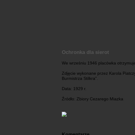
Ochronka dla sierot
We wrześniu 1946 placówka otrzymuje
Zdjęcie wykonane przez Karola Piatc
Burmistrza Stilkra".
Data: 1929 r.
Źródło: Zbiory Cezarego Miazka
Komentarze