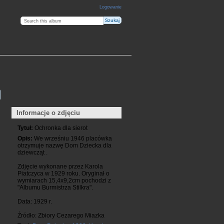
Logowanie
Informacje o zdjęciu
Tytuł:
Ochronka dla sierot
Opis:
We wrześniu 1946 placówka
otrzymuje nazwę Dom Dziecka dla
dziewcząt .
Zdjęcie wykonane przez Karola
Piatczyca w 1929 roku. Oryginał o
wymiarach 15,4x9,2cm pochodzi z
"Albumu Burmistrza Stilkra".
Data: 1929 r.
Źródło: Zbiory Cezarego Miazka