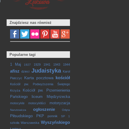
Znajdziesz nas również
Popularne tagi
1 Maj
1929
1941
1943
1944
1927
Judaistyka
afisz
dzieci
Karol
kościół
Karta pocztowa
Piatczyc
Kościół pw. Podwyższenia Świętego
Kościół pw. Przemienienia
Krzyża
Pańskiego
liceum
Międzyrzecka
motoryzacja
motocykle
motocykliści
ogłoszenie
Narutowicza
Orlęta
Piłsudskiego
PKP
pomnik
SP 1
Wyszyńskiego
szkoła
Warszawska
Łapiguz