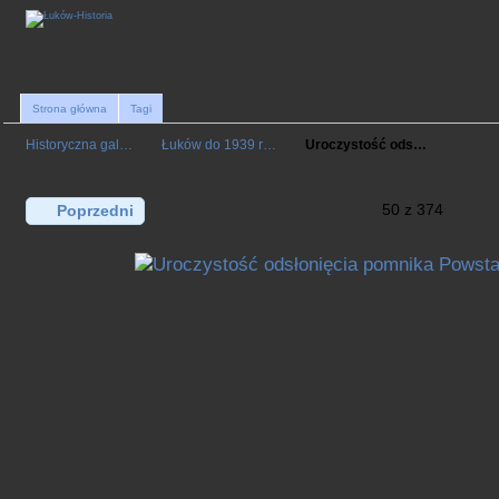
Strona główna
Tagi
Historyczna gal…
Łuków do 1939 r…
Uroczystość ods…
50 z 374
Poprzedni