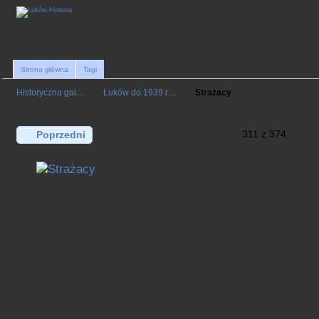
Strona główna
Tagi
Historyczna gal…
Łuków do 1939 r…
Strażacy
311 z 374
Poprzedni