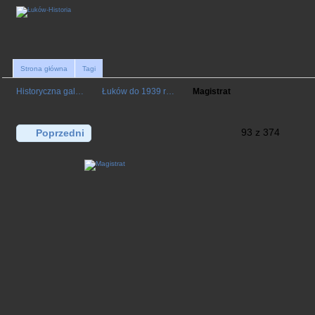
Strona główna
Tagi
Historyczna gal…
Łuków do 1939 r…
Magistrat
93 z 374
Poprzedni