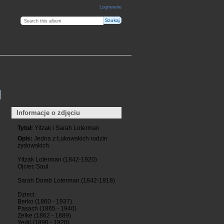
Logowanie
Informacje o zdjęciu
Tytuł:
Yitzak i Sarah Loterman
Opis:
Jedna z Łukowskich rodzin
żydowskich.
Yitzak Loterman (1842-1920)
Ojciec Saul
Sarah Domb Loterman (1842-1918)
Dzieci:
Berko (1860 - 1937)
Pasach (1865 - 1940)
Zelke (1862 - 1889)
Yedil (1890 - 1920)