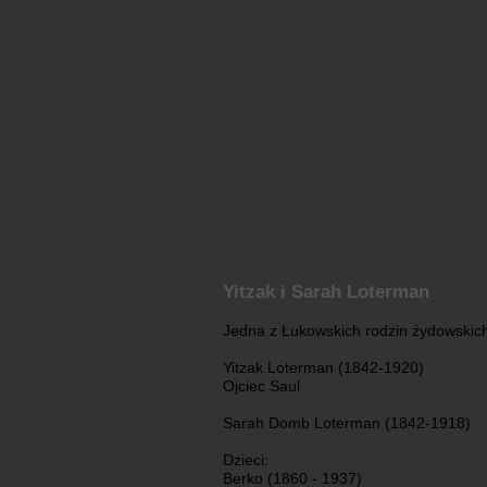
Yitzak i Sarah Loterman
Jedna z Łukowskich rodzin żydowskic
Yitzak Loterman (1842-1920)
Ojciec Saul
Sarah Domb Loterman (1842-1918)
Dzieci:
Berko (1860 - 1937)