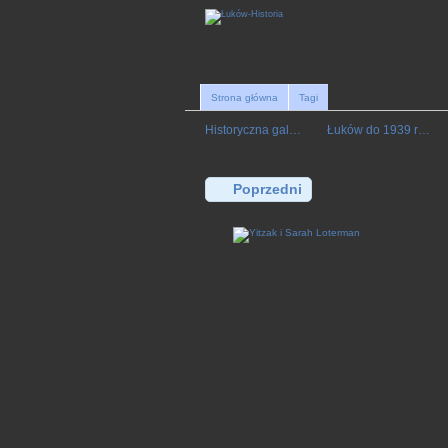
Strona główna
Tagi
Historyczna gal…
Łuków do 1939 r…
Poprzedni