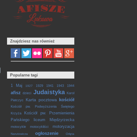
Znajdziesz nas również
Popularne tagi
1 Maj
1929
1941
1943
1944
1927
Judaistyka
afisz
dzieci
Karol
kościół
Karta pocztowa
Piatczyc
Kościół pw. Podwyższenia Świętego
Kościół pw. Przemienienia
Krzyża
Pańskiego
liceum
Międzyrzecka
motoryzacja
motocykle
motocykliści
ogłoszenie
Narutowicza
Orlęta