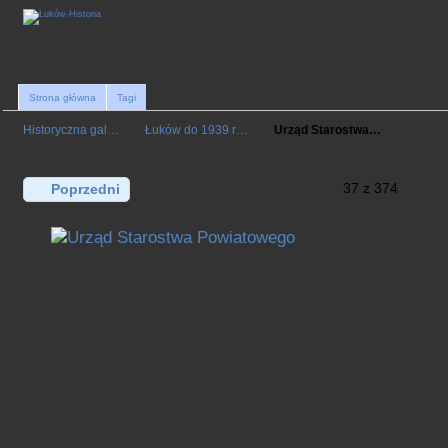
Strona główna
Tagi
Historyczna gal…
Łuków do 1939 r…
Urząd Starostwa…
37 z 374
Poprzedni