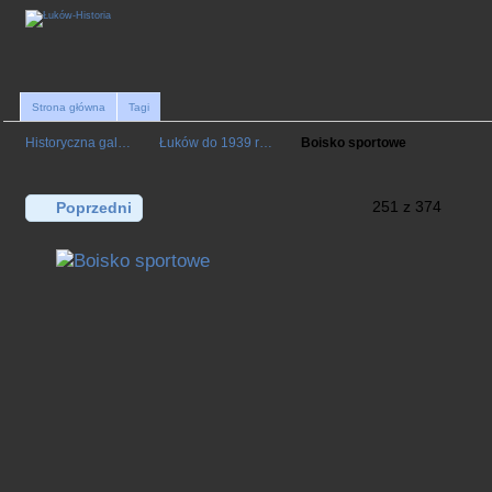
Strona główna
Tagi
Historyczna gal…
Łuków do 1939 r…
Boisko sportowe
251 z 374
Poprzedni