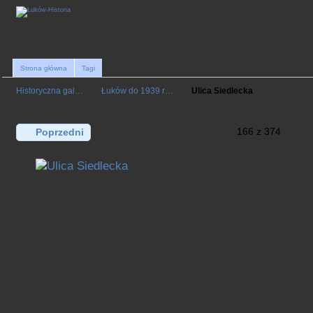
Strona główna
Tagi
Historyczna gal…
Łuków do 1939 r…
Ulica Siedlecka
166 z 374
Poprzedni