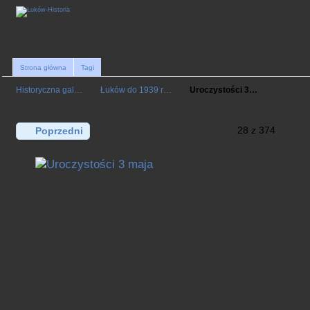
Strona główna
Tagi
Historyczna gal…
Łuków do 1939 r…
Uroczystości 3…
28 z 374
Poprzedni