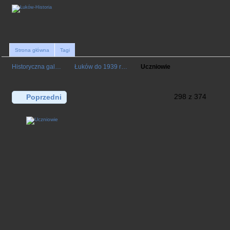
Strona główna
Tagi
Historyczna gal…
Łuków do 1939 r…
Uczniowie
298 z 374
Poprzedni