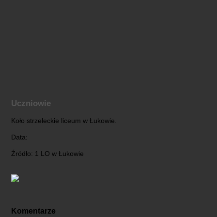
Uczniowie
Koło strzeleckie liceum w Łukowie.
Data:
Źródło: 1 LO w Łukowie
Komentarze