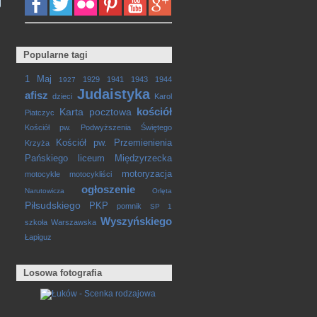
Popularne tagi
1 Maj
1929
1941
1943
1944
1927
Judaistyka
afisz
dzieci
Karol
kościół
Karta pocztowa
Piatczyc
Kościół pw. Podwyższenia Świętego
Kościół pw. Przemienienia
Krzyża
Pańskiego
liceum
Międzyrzecka
motoryzacja
motocykle
motocykliści
ogłoszenie
Narutowicza
Orlęta
Piłsudskiego
PKP
pomnik
SP 1
Wyszyńskiego
szkoła
Warszawska
Łapiguz
Losowa fotografia