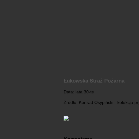
Łukowska Straż Pożarna
Data: lata 30-te
Źródło: Konrad Osypiński - kolekcja p