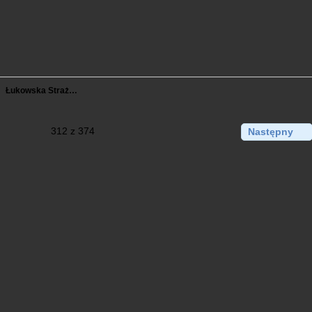
Łukowska Straż…
312 z 374
Następny