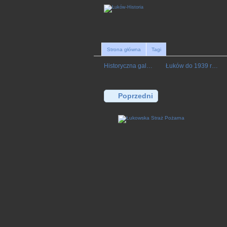
Strona główna
Tagi
Historyczna gal…
Łuków do 1939 r…
Poprzedni