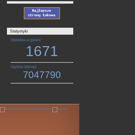
Statystyki
Obiektów w galerii
1671
Ogólnie kliknięć
7047790