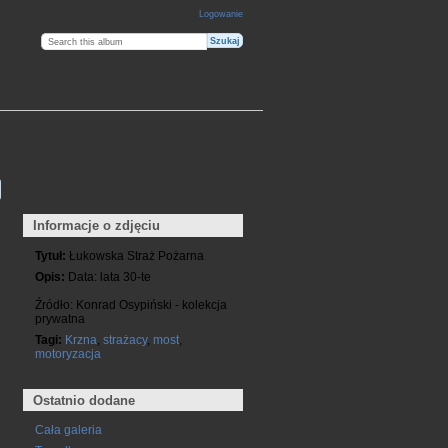
Logowanie
Informacje o zdjęciu
Tytuł:
Łukowska Straż Pożarna
Opis:
Data: lata 30-te
Źródło: Konrad Osypiński - kolekcja
prywatna
Tagi:
Krzna
,
strażacy
,
most
,
motoryzacja
Ostatnio dodane
Cała galeria