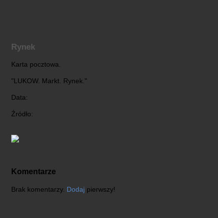
Rynek
Karta pocztowa.
"LUKOW. Markt. Rynek."
Data:
Źródło:
Komentarze
Brak komentarzy.
Dodaj
pierwszy!