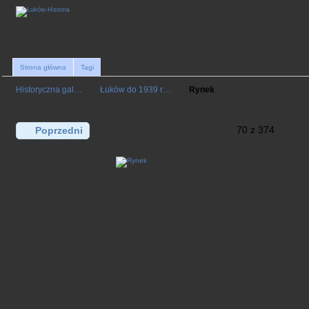
Strona główna
Tagi
Historyczna gal…
Łuków do 1939 r…
Rynek
70 z 374
Poprzedni