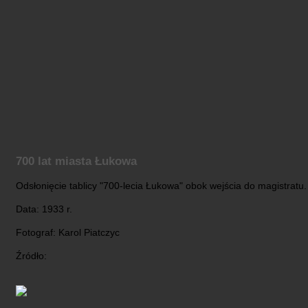
700 lat miasta Łukowa
Odsłonięcie tablicy "700-lecia Łukowa" obok wejścia do magistratu.
Data: 1933 r.
Fotograf: Karol Piatczyc
Źródło: