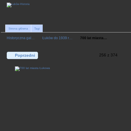
Strona główna
Tagi
Historyczna gal…
Łuków do 1939 r…
700 lat miasta…
256 z 374
Poprzedni